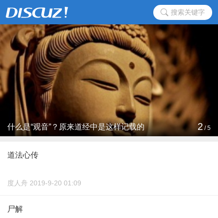
搜索关键字
2
什么是“观音”？原来道经中是这样记载的
/
5
道法心传
度人舟 2019-9-20 01:09
尸解