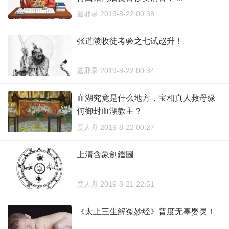
遣邪录 2019-8-22 00:38
张道陵收徒考验之七试赵升！
遣邪录 2019-8-22 00:34
血湖究竟是什么地方，宝相真人救母缘
何御封血湖教主？
度人舟 2019-8-22 00:27
上清含象劍鑑圖
度人舟 2019-8-21 22:51
《太上三生解冤妙经》普度无辜婴灵！